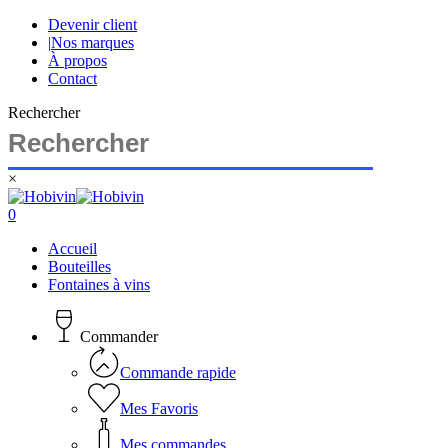
Skip
Devenir client
to
|
Nos marques
main
À propos
content
Contact
Rechercher
×
Close
Search
search
account
0
Menu
Accueil
Bouteilles
Fontaines à vins
Commander
Commande rapide
Mes Favoris
Mes commandes