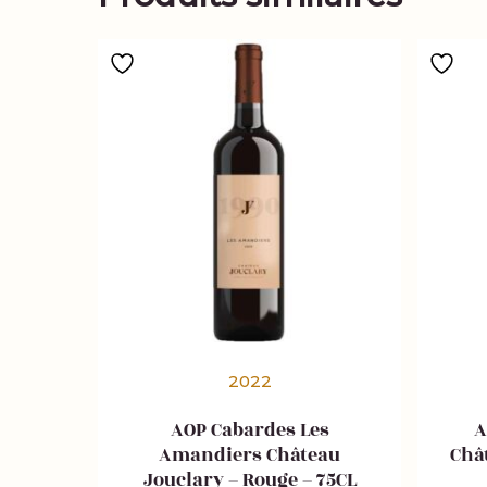
2022
AOP Cabardes Les
A
Amandiers Château
Châ
Jouclary – Rouge – 75CL