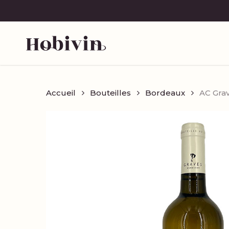
Skip
to
main
content
Accueil
Bouteilles
Bordeaux
AC Grav