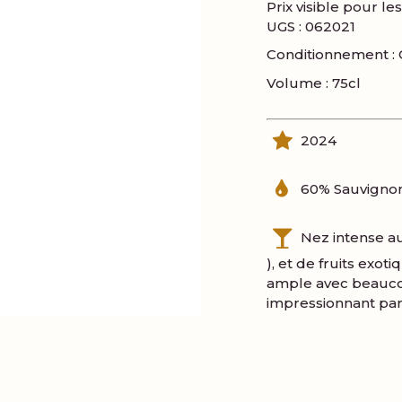
Prix visible pour l
UGS :
062021
Conditionnement : 
Volume : 75cl
2024
60% Sauvignon
Nez intense a
), et de fruits exot
ample avec beaucou
impressionnant par 