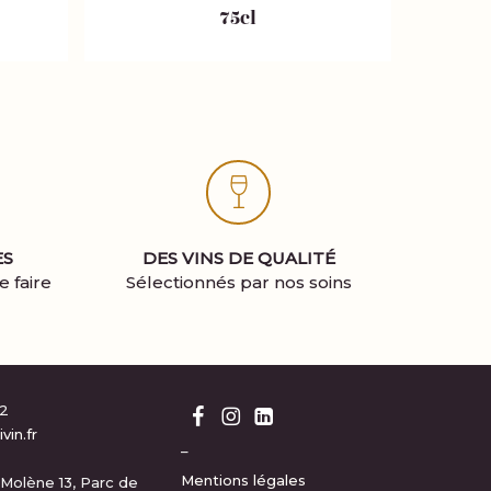
75cl
ES
DES VINS DE QUALITÉ
 faire
Sélectionnés par nos soins
12
in.fr
–
Mentions légales
Molène 13, Parc de