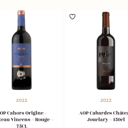
2022
2022
OP Cahors Origine –
AOP Cabardes Châte
teau Vincens – Rouge –
Jouclary – 150cl
75CL