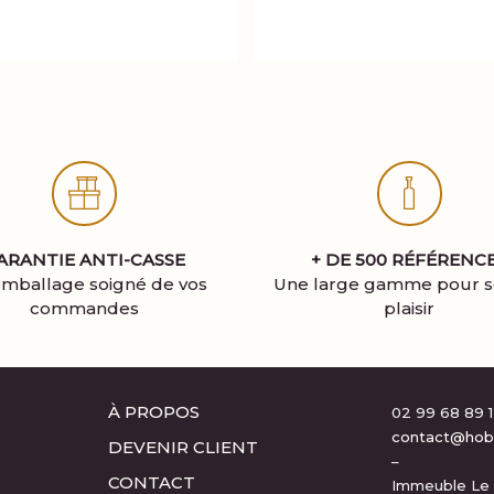
ARANTIE ANTI-CASSE
+ DE 500 RÉFÉRENC
mballage soigné de vos
Une large gamme pour se
commandes
plaisir
À PROPOS
02 99 68 89 
contact@hobiv
DEVENIR CLIENT
–
CONTACT
Immeuble Le 