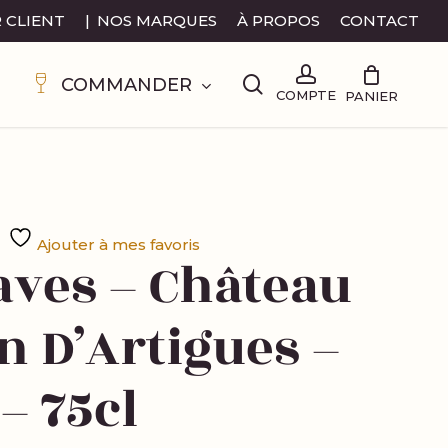
 CLIENT
|
NOS MARQUES
À PROPOS
CONTACT
search
account
COMMANDER
Ajouter à mes favoris
aves – Château
n D’Artigues –
– 75cl