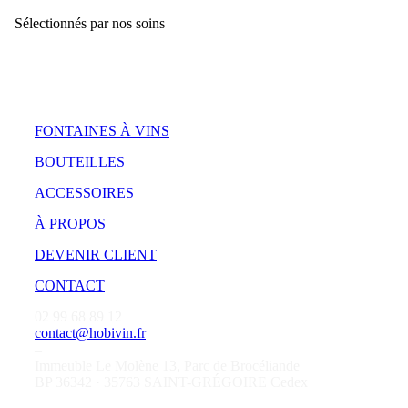
Sélectionnés par nos soins
FONTAINES À VINS
BOUTEILLES
ACCESSOIRES
À PROPOS
DEVENIR CLIENT
CONTACT
02 99 68 89 12
contact@hobivin.fr
–
Immeuble Le Molène 13, Parc de Brocéliande
BP 36342 · 35763 SAINT-GRÉGOIRE Cedex