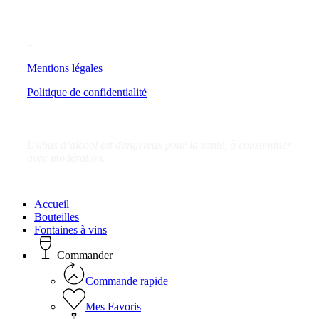
–
Mentions légales
Politique de confidentialité
L’abus d’alcool est dangereux pour la santé, à consommer
avec modération.
Close
Accueil
Menu
Bouteilles
Fontaines à vins
Commander
Commande rapide
Mes Favoris