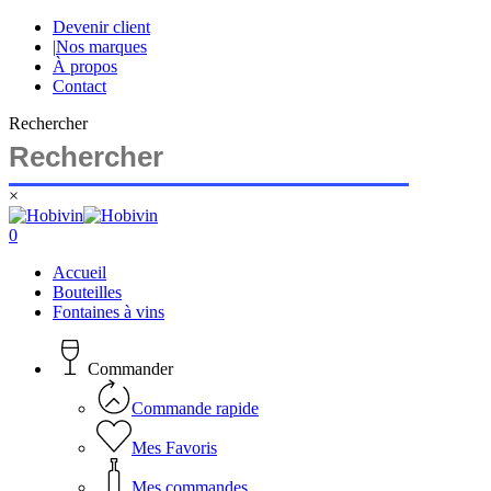
Skip
Devenir client
to
|
Nos marques
main
À propos
content
Contact
Rechercher
×
Close
Search
search
account
0
Menu
Accueil
Bouteilles
Fontaines à vins
Commander
Commande rapide
Mes Favoris
Mes commandes