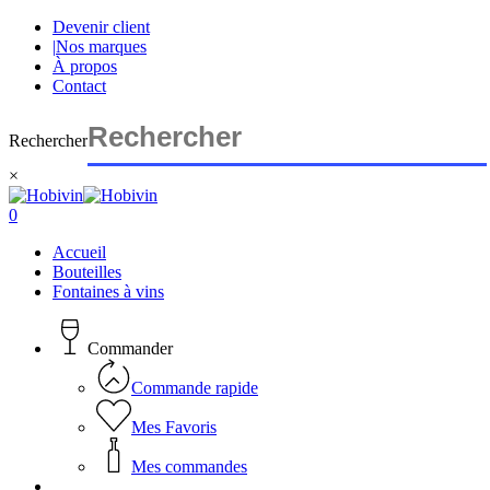
Skip
Devenir client
to
|
Nos marques
main
À propos
content
Contact
Rechercher
×
Close
Search
search
account
0
Menu
Accueil
Bouteilles
Fontaines à vins
Commander
Commande rapide
Mes Favoris
Mes commandes
search