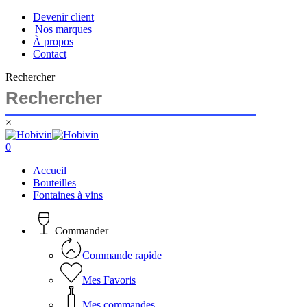
Skip
Devenir client
to
|
Nos marques
main
À propos
content
Contact
Rechercher
×
Close
Search
search
account
0
Menu
Accueil
Bouteilles
Fontaines à vins
Commander
Commande rapide
Mes Favoris
Mes commandes