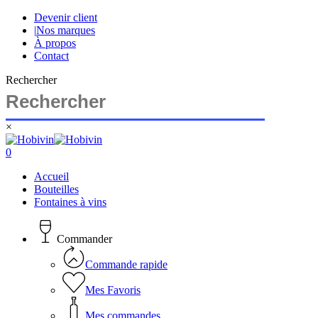
Skip
Devenir client
to
|
Nos marques
main
À propos
content
Contact
Rechercher
×
Close
Search
search
account
0
Menu
Accueil
Bouteilles
Fontaines à vins
Commander
Commande rapide
Mes Favoris
Mes commandes