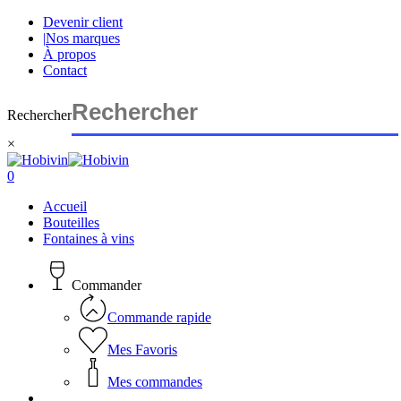
Skip
Devenir client
to
|
Nos marques
main
À propos
content
Contact
Rechercher
×
Close
Search
search
account
0
Menu
Accueil
Bouteilles
Fontaines à vins
Commander
Commande rapide
Mes Favoris
Mes commandes
search