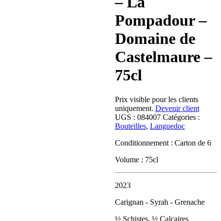
– La
Pompadour –
Domaine de
Castelmaure –
75cl
Prix visible pour les clients
uniquement.
Devenir client
UGS :
084007
Catégories :
Bouteilles
,
Languedoc
Conditionnement : Carton de 6
Volume : 75cl
2023
Carignan - Syrah - Grenache
½ Schistes, ½ Calcaires