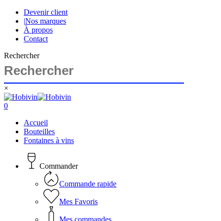
Skip
Devenir client
to
|
Nos marques
main
À propos
content
Contact
Rechercher
×
Close
Search
search
account
0
Menu
Accueil
Bouteilles
Fontaines à vins
Commander
Commande rapide
Mes Favoris
Mes commandes