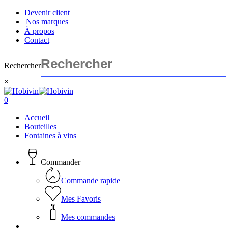
Skip
Devenir client
to
|
Nos marques
main
À propos
content
Contact
Rechercher
×
Close
Search
search
account
0
Menu
Accueil
Bouteilles
Fontaines à vins
Commander
Commande rapide
Mes Favoris
Mes commandes
search