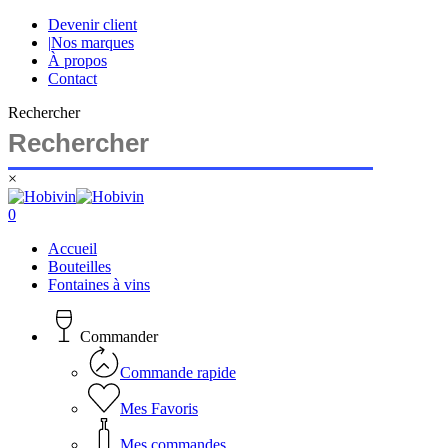
Skip
Devenir client
to
|
Nos marques
main
À propos
content
Contact
Rechercher
×
Close
Search
search
account
0
Menu
Accueil
Bouteilles
Fontaines à vins
Commander
Commande rapide
Mes Favoris
Mes commandes