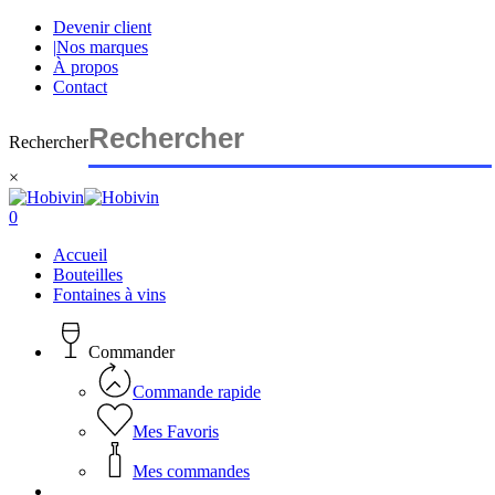
Skip
Devenir client
to
|
Nos marques
main
À propos
content
Contact
Rechercher
×
Close
Search
search
account
0
Menu
Accueil
Bouteilles
Fontaines à vins
Commander
Commande rapide
Mes Favoris
Mes commandes
search