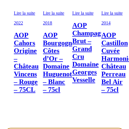
Lire la suite
Lire la suite
Lire la suite
Lire la suite
2022
2018
2014
AOP
Champagne
AOP
AOP
AOP
Brut –
Cahors
Bourgogne
Castillon
Grand
Origine
Côtes
Cuvée
Cru
–
d’Or –
Harmoni
Domaine
Château
Domaine
Château
Georges
Vincens
Huguenot
Perreau
Vesselle
– Rouge
– Blanc
Bel Air
– 75CL
– 75cl
– 75cl