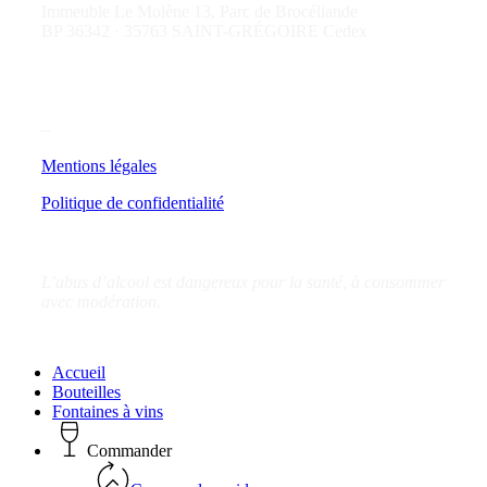
Immeuble Le Molène 13, Parc de Brocéliande
BP 36342 · 35763 SAINT-GRÉGOIRE Cedex
–
Mentions légales
Politique de confidentialité
L’abus d’alcool est dangereux pour la santé, à consommer
avec modération.
Close
Accueil
Menu
Bouteilles
Fontaines à vins
Commander