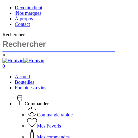
Skip
Devenir client
to
|
Nos marques
main
À propos
content
Contact
Rechercher
×
Close
Search
search
account
0
Menu
Accueil
Bouteilles
Fontaines à vins
Commander
Commande rapide
Mes Favoris
Mes commandes