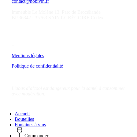
contact@hobivin.fr
–
Immeuble Le Molène 13, Parc de Brocéliande
BP 36342 · 35763 SAINT-GRÉGOIRE Cedex
–
Mentions légales
Politique de confidentialité
L’abus d’alcool est dangereux pour la santé, à consommer
avec modération.
Close
Accueil
Menu
Bouteilles
Fontaines à vins
Commander