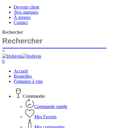
Skip
Devenir client
to
|
Nos marques
main
À propos
content
Contact
Rechercher
×
Close
Search
search
account
0
Menu
Accueil
Bouteilles
Fontaines à vins
Commander
Commande rapide
Mes Favoris
Mes commandes