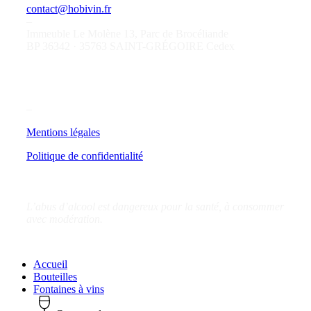
contact@hobivin.fr
–
Immeuble Le Molène 13, Parc de Brocéliande
BP 36342 · 35763 SAINT-GRÉGOIRE Cedex
–
Mentions légales
Politique de confidentialité
L’abus d’alcool est dangereux pour la santé, à consommer
avec modération.
Close
Accueil
Menu
Bouteilles
Fontaines à vins