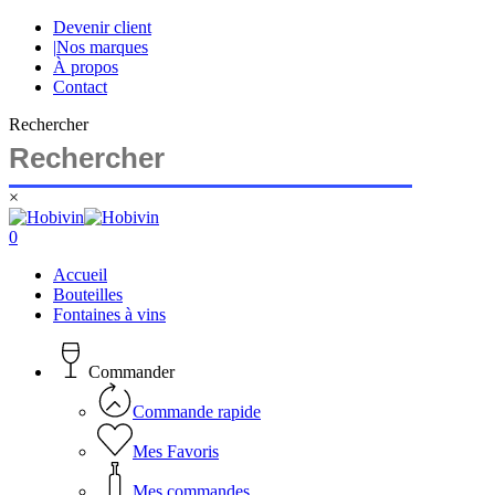
Skip
Devenir client
to
|
Nos marques
main
À propos
content
Contact
Rechercher
×
Close
Search
search
account
0
Menu
Accueil
Bouteilles
Fontaines à vins
Commander
Commande rapide
Mes Favoris
Mes commandes