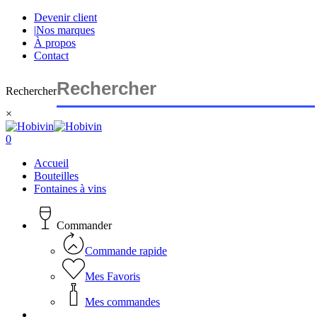
Skip
Devenir client
to
|
Nos marques
main
À propos
content
Contact
Rechercher
×
Close
Search
search
account
0
Menu
Accueil
Bouteilles
Fontaines à vins
Commander
Commande rapide
Mes Favoris
Mes commandes
search