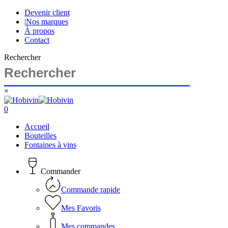
Skip
Devenir client
to
|
Nos marques
main
À propos
content
Contact
Rechercher
×
Close
Search
search
account
0
Menu
Accueil
Bouteilles
Fontaines à vins
Commander
Commande rapide
Mes Favoris
Mes commandes