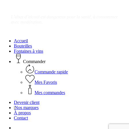
L’abus d’alcool est dangereux pour la santé, à consommer
avec modération.
Close
Accueil
Menu
Bouteilles
Fontaines à vins
Commander
Commande rapide
Mes Favoris
Mes commandes
Devenir client
|
Nos marques
À propos
Contact
facebook