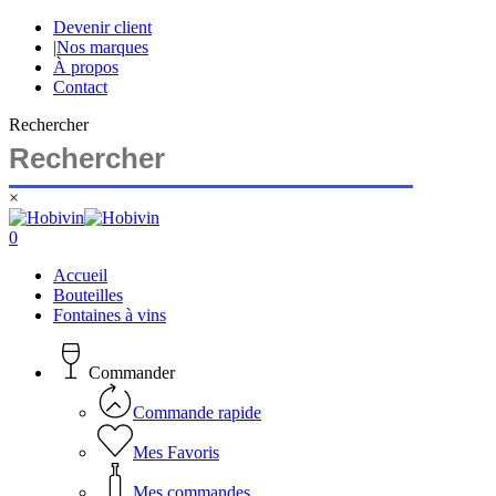
Skip
Devenir client
to
|
Nos marques
main
À propos
content
Contact
Rechercher
×
Close
Search
search
account
0
Menu
Accueil
Bouteilles
Fontaines à vins
Commander
Commande rapide
Mes Favoris
Mes commandes