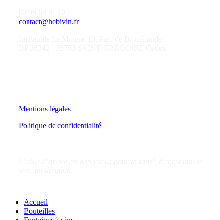
02 99 68 89 12
contact@hobivin.fr
–
Immeuble Le Molène 13, Parc de Brocéliande
BP 36342 · 35763 SAINT-GRÉGOIRE Cedex
–
Mentions légales
Politique de confidentialité
L’abus d’alcool est dangereux pour la santé, à consommer
avec modération.
Close
Accueil
Menu
Bouteilles
Fontaines à vins