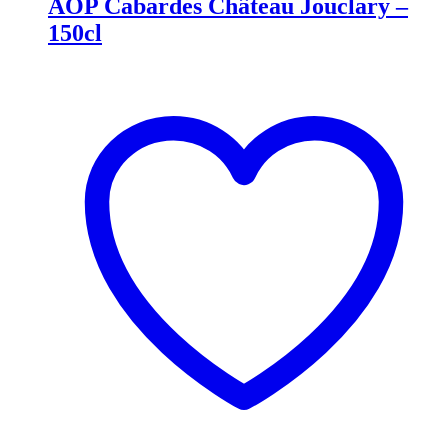
AOP Cabardes Château Jouclary –
150cl