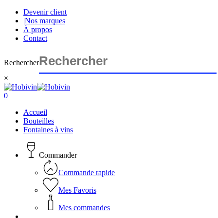
Skip
Devenir client
to
|
Nos marques
main
À propos
content
Contact
Rechercher
×
Close
Search
search
account
0
Menu
Accueil
Bouteilles
Fontaines à vins
Commander
Commande rapide
Mes Favoris
Mes commandes
search