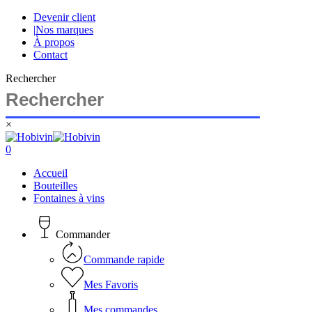
Skip
Devenir client
to
|
Nos marques
main
À propos
content
Contact
Rechercher
×
Close
Search
search
account
0
Menu
Accueil
Bouteilles
Fontaines à vins
Commander
Commande rapide
Mes Favoris
Mes commandes