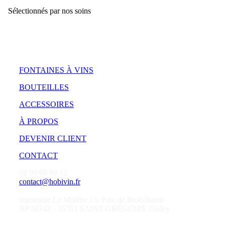
Sélectionnés par nos soins
FONTAINES À VINS
BOUTEILLES
ACCESSOIRES
À PROPOS
DEVENIR CLIENT
CONTACT
02 99 68 89 12
contact@hobivin.fr
–
Immeuble Le Molène 13, Parc de Brocéliande
BP 36342 · 35763 SAINT-GRÉGOIRE Cedex