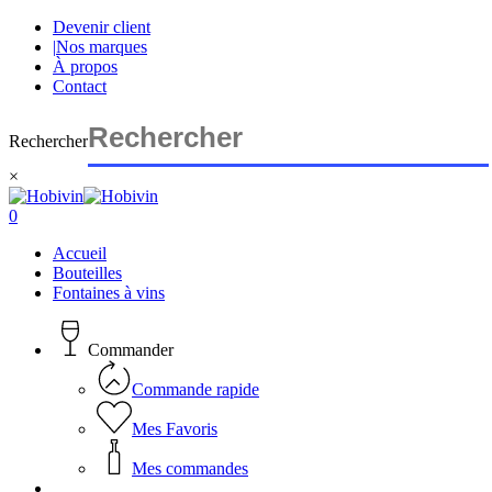
Skip
Devenir client
to
|
Nos marques
main
À propos
content
Contact
Rechercher
×
Close
Search
search
account
0
Menu
Accueil
Bouteilles
Fontaines à vins
Commander
Commande rapide
Mes Favoris
Mes commandes
search