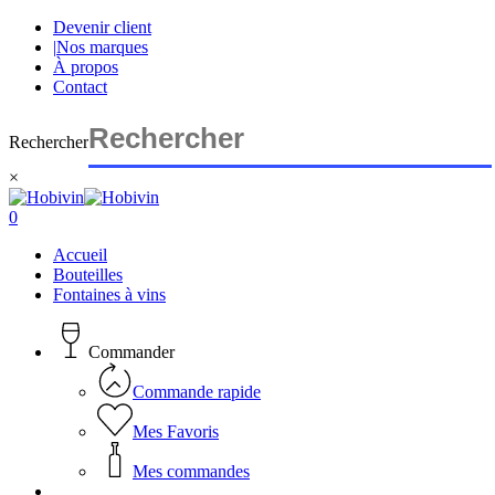
Skip
Devenir client
to
|
Nos marques
main
À propos
content
Contact
Rechercher
×
Close
Search
search
account
0
Menu
Accueil
Bouteilles
Fontaines à vins
Commander
Commande rapide
Mes Favoris
Mes commandes
search