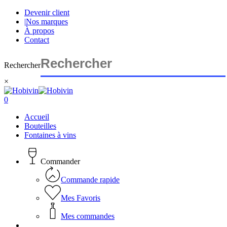
Skip
Devenir client
to
|
Nos marques
main
À propos
content
Contact
Rechercher
×
Close
Search
search
account
0
Menu
Accueil
Bouteilles
Fontaines à vins
Commander
Commande rapide
Mes Favoris
Mes commandes
search