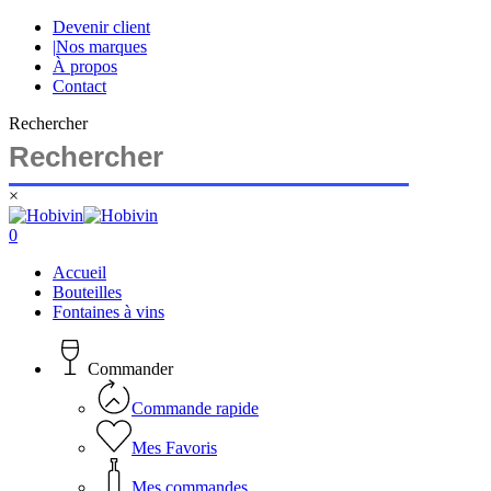
Skip
Devenir client
to
|
Nos marques
main
À propos
content
Contact
Rechercher
×
Close
Search
search
account
0
Menu
Accueil
Bouteilles
Fontaines à vins
Commander
Commande rapide
Mes Favoris
Mes commandes