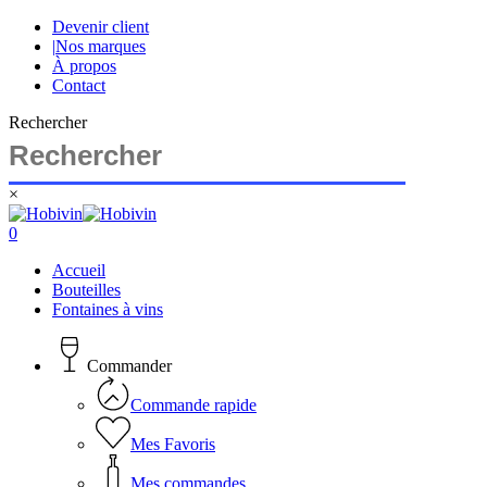
Skip
Devenir client
to
|
Nos marques
main
À propos
content
Contact
Rechercher
×
Close
Search
search
account
0
Menu
Accueil
Bouteilles
Fontaines à vins
Commander
Commande rapide
Mes Favoris
Mes commandes