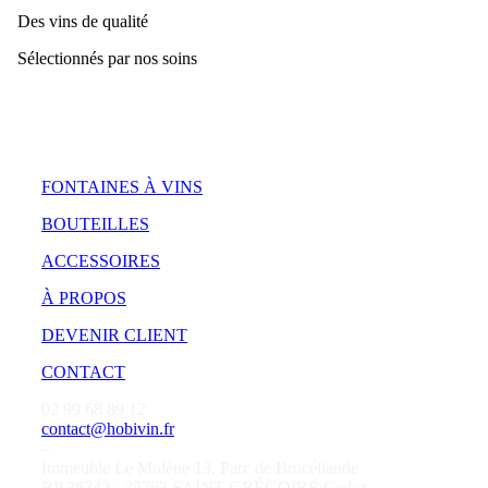
Des vins de qualité
Sélectionnés par nos soins
FONTAINES À VINS
BOUTEILLES
ACCESSOIRES
À PROPOS
DEVENIR CLIENT
CONTACT
02 99 68 89 12
contact@hobivin.fr
–
Immeuble Le Molène 13, Parc de Brocéliande
BP 36342 · 35763 SAINT-GRÉGOIRE Cedex