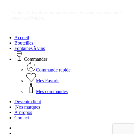
L’abus d’alcool est dangereux pour la santé, à consommer
avec modération.
Close
Accueil
Menu
Bouteilles
Fontaines à vins
Commander
Commande rapide
Mes Favoris
Mes commandes
Devenir client
|
Nos marques
À propos
Contact
facebook
linkedin