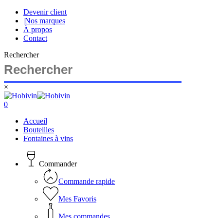
Skip
Devenir client
to
|
Nos marques
main
À propos
content
Contact
Rechercher
×
Close
Search
search
account
0
Menu
Accueil
Bouteilles
Fontaines à vins
Commander
Commande rapide
Mes Favoris
Mes commandes