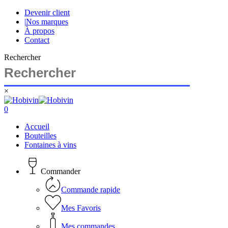
Skip
Devenir client
to
|
Nos marques
main
À propos
content
Contact
Rechercher
×
Close
Search
search
account
0
Menu
Accueil
Bouteilles
Fontaines à vins
Commander
Commande rapide
Mes Favoris
Mes commandes