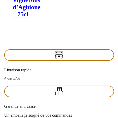
d’Aghione
– 75cl
Livraison rapide
Sous 48h
Garantie anti-casse
Un emballage soigné de vos commandes