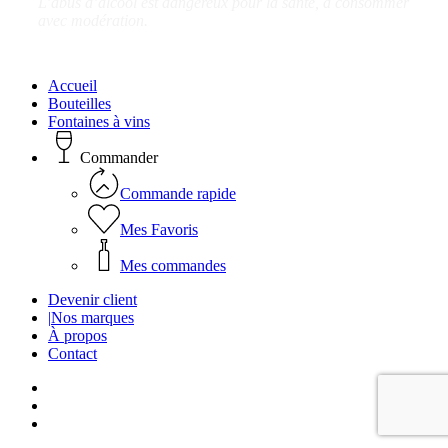
L’abus d’alcool est dangereux pour la santé, à consommer
avec modération.
Close
Accueil
Menu
Bouteilles
Fontaines à vins
Commander
Commande rapide
Mes Favoris
Mes commandes
Devenir client
|
Nos marques
À propos
Contact
facebook
linkedin
instagram