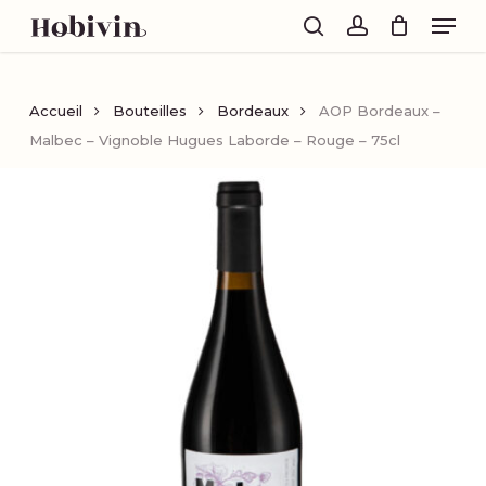
Skip
Men
to
search
account
main
content
Accueil
Bouteilles
Bordeaux
AOP Bordeaux –
Malbec – Vignoble Hugues Laborde – Rouge – 75cl