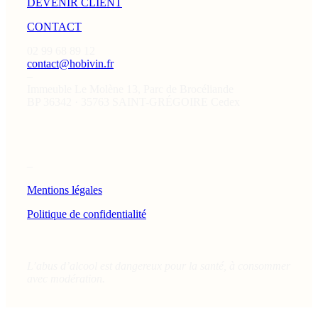
DEVENIR CLIENT
CONTACT
02 99 68 89 12
contact@hobivin.fr
–
Immeuble Le Molène 13, Parc de Brocéliande
BP 36342 · 35763 SAINT-GRÉGOIRE Cedex
–
Mentions légales
Politique de confidentialité
L’abus d’alcool est dangereux pour la santé, à consommer
avec modération.