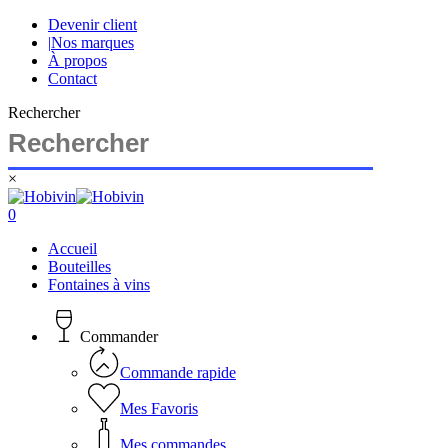
Skip
Devenir client
to
|
Nos marques
main
À propos
content
Contact
Rechercher
×
Close
Search
search
account
0
Menu
Accueil
Bouteilles
Fontaines à vins
Commander
Commande rapide
Mes Favoris
Mes commandes