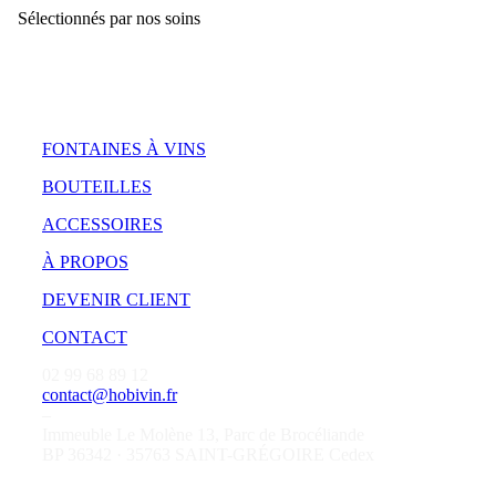
Sélectionnés par nos soins
FONTAINES À VINS
BOUTEILLES
ACCESSOIRES
À PROPOS
DEVENIR CLIENT
CONTACT
02 99 68 89 12
contact@hobivin.fr
–
Immeuble Le Molène 13, Parc de Brocéliande
BP 36342 · 35763 SAINT-GRÉGOIRE Cedex