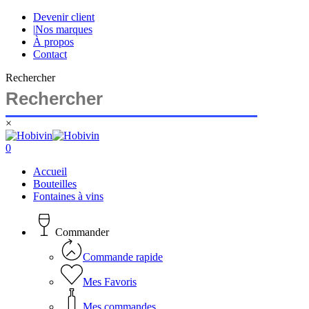
Skip
Devenir client
to
|
Nos marques
main
À propos
content
Contact
Rechercher
×
Close
Search
search
account
0
Menu
Accueil
Bouteilles
Fontaines à vins
Commander
Commande rapide
Mes Favoris
Mes commandes