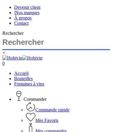
Skip
Devenir client
to
|
Nos marques
main
À propos
content
Contact
Rechercher
×
Close
Search
search
account
0
Menu
Accueil
Bouteilles
Fontaines à vins
Commander
Commande rapide
Mes Favoris
Mes commandes