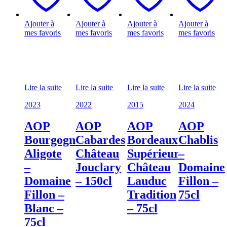
Ajouter à
Ajouter à
Ajouter à
Ajouter à
mes favoris
mes favoris
mes favoris
mes favoris
Lire la suite
Lire la suite
Lire la suite
Lire la suite
2023
2022
2015
2024
AOP
AOP
AOP
AOP
Bourgogne
Cabardes
Bordeaux
Chablis
Aligote
Château
Supérieur
–
–
Jouclary
Château
Domaine
Domaine
– 150cl
Lauduc
Fillon –
Fillon –
Tradition
75cl
Blanc –
– 75cl
75cl