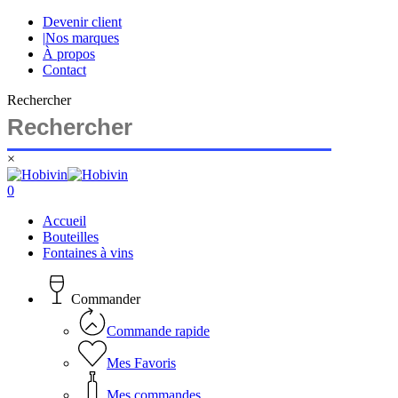
Skip
Devenir client
to
|
Nos marques
main
À propos
content
Contact
Rechercher
×
Close
Search
search
account
0
Menu
Accueil
Bouteilles
Fontaines à vins
Commander
Commande rapide
Mes Favoris
Mes commandes