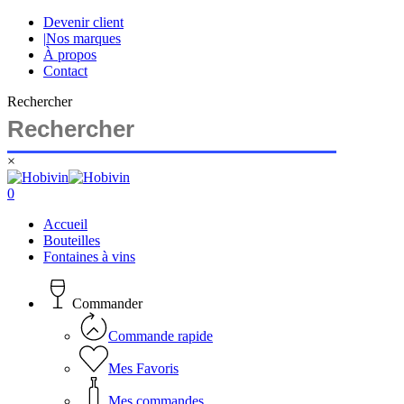
Skip
Devenir client
to
|
Nos marques
main
À propos
content
Contact
Rechercher
×
Close
Search
search
account
0
Menu
Accueil
Bouteilles
Fontaines à vins
Commander
Commande rapide
Mes Favoris
Mes commandes