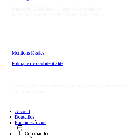
–
Immeuble Le Molène 13, Parc de Brocéliande
BP 36342 · 35763 SAINT-GRÉGOIRE Cedex
–
Mentions légales
Politique de confidentialité
L’abus d’alcool est dangereux pour la santé, à consommer
avec modération.
Close
Accueil
Menu
Bouteilles
Fontaines à vins
Commander