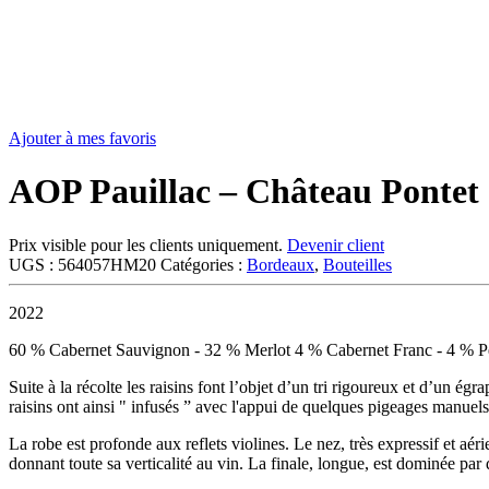
Ajouter à mes favoris
AOP Pauillac – Château Pontet
Prix visible pour les clients uniquement.
Devenir client
UGS :
564057HM20
Catégories :
Bordeaux
,
Bouteilles
2022
60 % Cabernet Sauvignon - 32 % Merlot 4 % Cabernet Franc - 4 % Pe
Suite à la récolte les raisins font l’objet d’un tri rigoureux et d’un ég
raisins ont ainsi " infusés ” avec l'appui de quelques pigeages manue
La robe est profonde aux reflets violines. Le nez, très expressif et aér
donnant toute sa verticalité au vin. La finale, longue, est dominée par