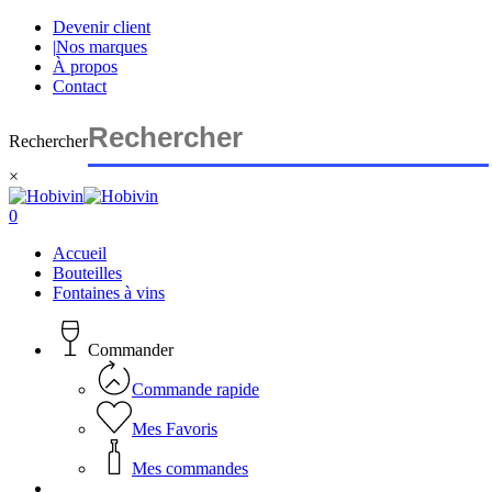
Skip
Devenir client
to
|
Nos marques
main
À propos
content
Contact
Rechercher
×
Close
Search
search
account
0
Menu
Accueil
Bouteilles
Fontaines à vins
Commander
Commande rapide
Mes Favoris
Mes commandes
search