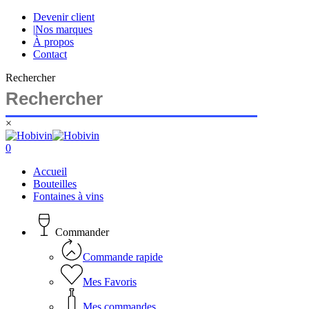
Skip
Devenir client
to
|
Nos marques
main
À propos
content
Contact
Rechercher
×
Close
Search
search
account
0
Menu
Accueil
Bouteilles
Fontaines à vins
Commander
Commande rapide
Mes Favoris
Mes commandes