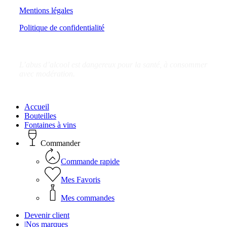
Mentions légales
Politique de confidentialité
L’abus d’alcool est dangereux pour la santé, à consommer
avec modération.
Close
Accueil
Menu
Bouteilles
Fontaines à vins
Commander
Commande rapide
Mes Favoris
Mes commandes
Devenir client
|
Nos marques