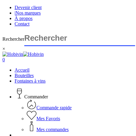
Skip
Devenir client
to
|
Nos marques
main
À propos
content
Contact
Rechercher
×
Close
Search
search
account
0
Menu
Accueil
Bouteilles
Fontaines à vins
Commander
Commande rapide
Mes Favoris
Mes commandes
search