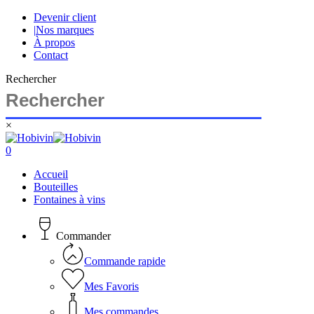
Skip
Devenir client
to
|
Nos marques
main
À propos
content
Contact
Rechercher
×
Close
Search
search
account
0
Menu
Accueil
Bouteilles
Fontaines à vins
Commander
Commande rapide
Mes Favoris
Mes commandes