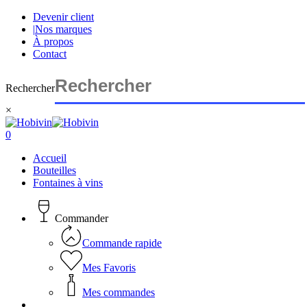
Skip
Devenir client
to
|
Nos marques
main
À propos
content
Contact
Rechercher
×
Close
Search
search
account
0
Menu
Accueil
Bouteilles
Fontaines à vins
Commander
Commande rapide
Mes Favoris
Mes commandes
search