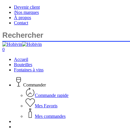
Skip
Devenir client
to
|
Nos marques
main
À propos
content
Contact
Close
Search
search
account
0
Menu
Accueil
Bouteilles
Fontaines à vins
Commander
Commande rapide
Mes Favoris
Mes commandes
search
account