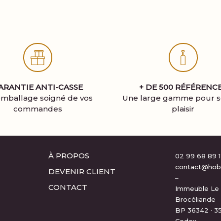
ARANTIE ANTI-CASSE
+ DE 500 RÉFÉRENC
mballage soigné de vos
Une large gamme pour se
commandes
plaisir
À PROPOS
02 99 68 89 
contact@hobiv
DEVENIR CLIENT
–
CONTACT
Immeuble Le 
Brocéliande
BP 36342 · 
Cedex