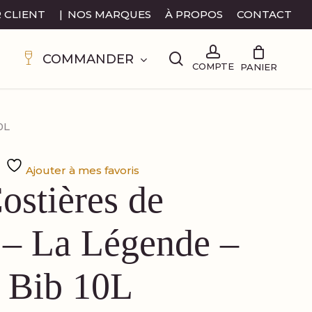
 CLIENT
|
NOS MARQUES
À PROPOS
CONTACT
search
account
COMMANDER
0L
Ajouter à mes favoris
stières de
– La Légende –
 Bib 10L