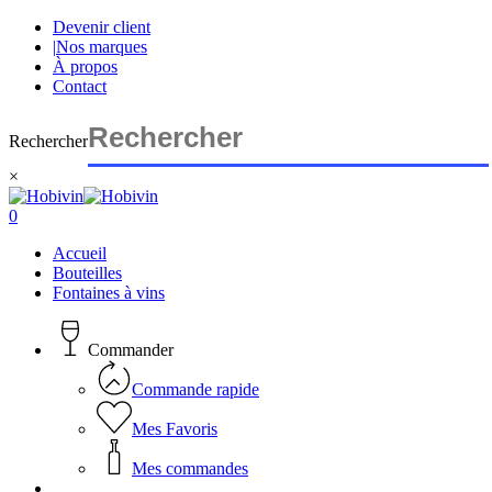
Skip
Devenir client
to
|
Nos marques
main
À propos
content
Contact
Rechercher
×
Close
Search
search
account
0
Menu
Accueil
Bouteilles
Fontaines à vins
Commander
Commande rapide
Mes Favoris
Mes commandes
search