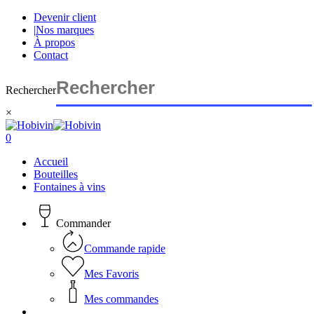
Skip
Devenir client
to
|
Nos marques
main
À propos
content
Contact
Rechercher
×
Close
Search
search
account
0
Menu
Accueil
Bouteilles
Fontaines à vins
Commander
Commande rapide
Mes Favoris
Mes commandes
search